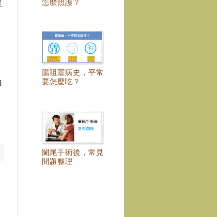
怎麼照護？
緩
腸阻塞病史，平常
要怎麼吃？
加
闌尾手術後，常見
問題整理