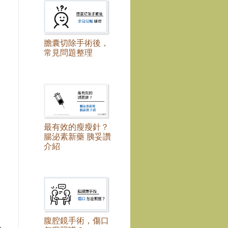
膽囊切除手術後，
常見問題整理
最有效的瘦瘦針？
腸泌素新藥 胰妥讚
介紹
腹腔鏡手術，傷口